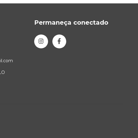
Permaneça conectado
l.com
LO