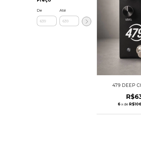
De
Até
479 DEEP 
R$6
6
x de
R$106