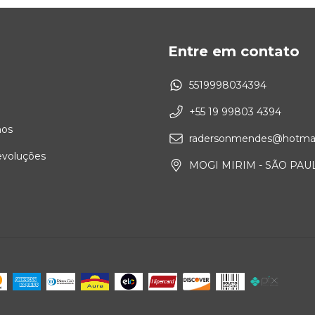
Entre em contato
5519998034394
+55 19 99803 4394
os
radersonmendes@hotmai
evoluções
MOGI MIRIM - SÃO PAU