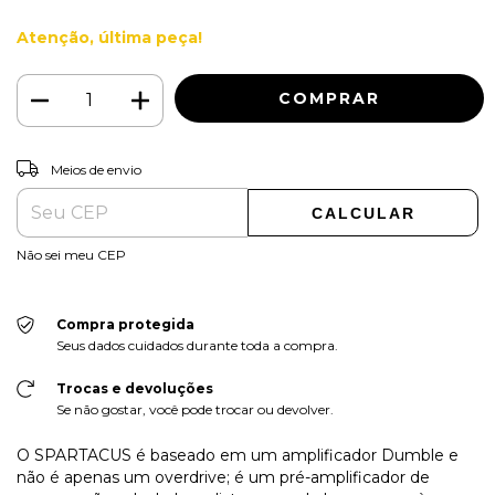
Atenção, última peça!
ALTERAR CEP
Entregas para o CEP:
Meios de envio
CALCULAR
Não sei meu CEP
Compra protegida
Seus dados cuidados durante toda a compra.
Trocas e devoluções
Se não gostar, você pode trocar ou devolver.
O SPARTACUS é baseado em um amplificador Dumble e
não é apenas um overdrive; é um pré-amplificador de